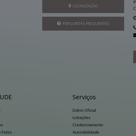
P
LOCALIZAÇÃO
C
PERGUNTAS FREQUENTES
AUDE
Serviços
s
Diário Oficial
Licitações
ão
Credenciamento
e Fotos
Acessibilidade