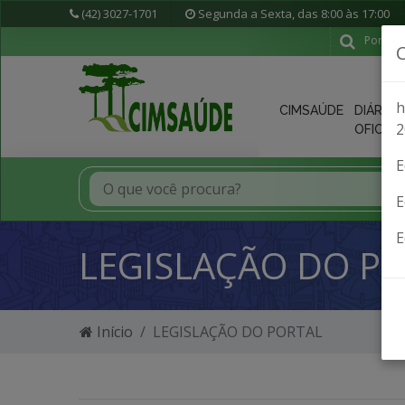
(42) 3027-1701
Segunda a Sexta, das 8:00 às 17:00
Portal 
h
CIMSAÚDE
DIÁRIO
2
OFICIAL
E
E
E
LEGISLAÇÃO DO P
Início
LEGISLAÇÃO DO PORTAL