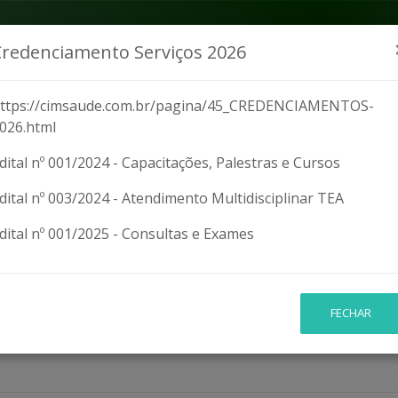
da Transparência
Acesso à Informação
Ouvidoria
Mapa 
Credenciamento Serviços 2026
ttps://cimsaude.com.br/pagina/45_CREDENCIAMENTOS-
NOTÍCIAS
CREDENCIAMENTOS
LICITAÇÕES
LEGISLAÇÂO
SI
026.html
ID
dital nº 001/2024 - Capacitações, Palestras e Cursos
dital nº 003/2024 - Atendimento Multidisciplinar TEA
dital nº 001/2025 - Consultas e Exames
ORTAL
FECHAR