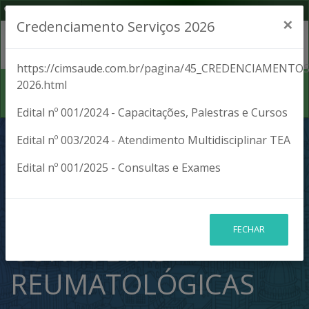
(42) 3027-1701
Segunda a Sexta, das 8:00 às 17:00
×
Credenciamento Serviços 2026
https://cimsaude.com.br/pagina/45_CREDENCIAMENTOS
2026.html
Edital nº 001/2024 - Capacitações, Palestras e Cursos
TELERREGULAÇÃO
Edital nº 003/2024 - Atendimento Multidisciplinar TEA
Edital nº 001/2025 - Consultas e Exames
DEVE ACELERAR
ESPERA POR
FECHAR
CONSULTAS
REUMATOLÓGICAS